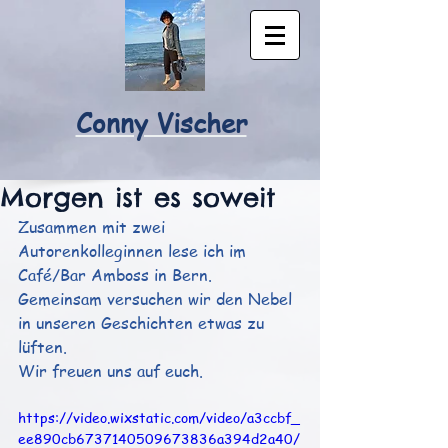
Conny Vischer
Morgen ist es soweit
Zusammen mit zwei 
Autorenkolleginnen lese ich im 
Café/Bar Amboss in Bern.
Gemeinsam versuchen wir den Nebel 
in unseren Geschichten etwas zu 
lüften.
Wir freuen uns auf euch.
https://video.wixstatic.com/video/a3ccbf_
ee890cb6737140509673836a394d2a40/