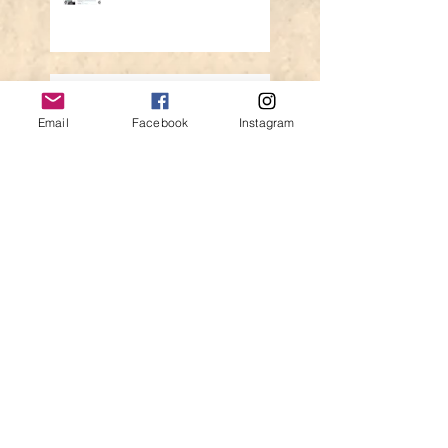
Lesung im Oliven und Öl
Email
Facebook
Instagram
Leseabenteuer in Porto
Search By Tags
Abenteuer
Amira und die Entscheidung
Aris Verlag
Buch
Canada
Clan
Clan Campbell
Clan Macdonalds