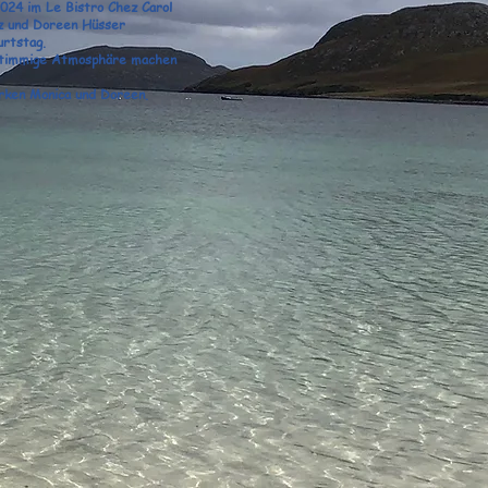
024 im Le Bistro Chez Carol
nz und Doreen Hüsser
urtstag.
ne stimmige Atmosphäre machen
rken Monica und Doreen.