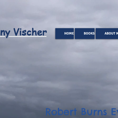
ny Vischer
HOME
BOOKS
ABOUT 
Robert Burns E