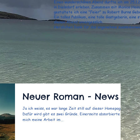
Einen wunderschönen Abend durfte ich am 25.1.2
in Dielsdorf erleben. Zusammen mit Monica Hei
gestaltete ich eine “Feier” zu Robert Burns Geb
Ein tolles Publikum, eine tolle Gastgeberin, ei
diesen Abend unvergesslich.
Herzlichen Dank für das angenehme zuasmmenwi
Neuer Roman - News
Ja ich weiss, es war lange Zeit still auf dieser Homepage.
Dafür wird gibt es zwei Gründe. Einerseits absorbierte
mich meine Arbeit im...