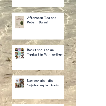
Afternoon Tea and
Robert Burns
Books and Tea im
Teekult in Winterthur
Das war sie - die
Sofalesung bei Karin