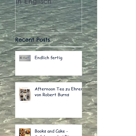
in Englisch
die Entscheidu
Recent Posts
Endlich fertig
Afternoon Tea zu Ehren
von Robert Burns
Books and Cake -