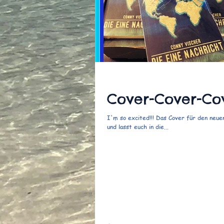
Cover-Cover-Co
I'm so excited!!! Das Cover für den neuen
und lasst euch in die...