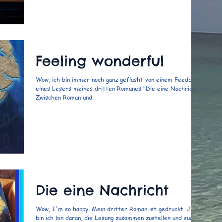
Feeling wonderful
Wow, ich bin immer noch ganz geflasht von einem Feedback
eines Lesers meines dritten Romanes "Die eine Nachricht":
Zwischen Roman und...
Die eine Nachricht
Wow, I'm so happy. Mein dritter Roman ist gedruckt. Jetzt
bin ich bin daran, die Lesung zusammen zustellen und suche