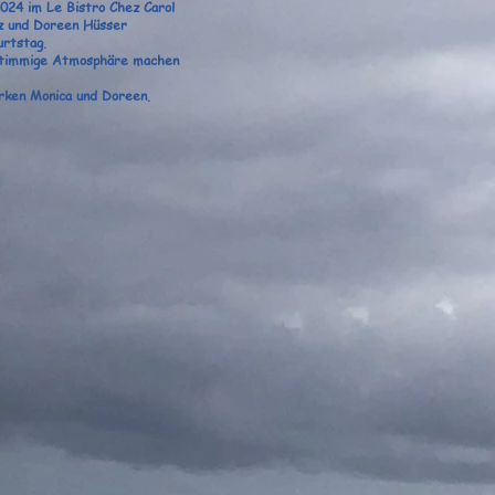
024 im Le Bistro Chez Carol
nz und Doreen Hüsser
urtstag.
ne stimmige Atmosphäre machen
rken Monica und Doreen.