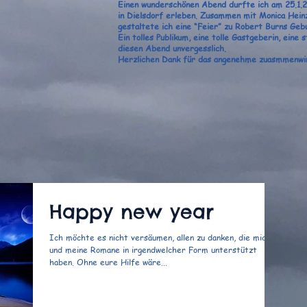
Einen wunderschönen Abend durfte ich am 25.1.2
in Dielsdorf erleben. Zusammen mit Monica Hei
gestaltete ich eine “Feier” zu Robert Burns Geb
Ein tolles Publikum, eine tolle Gastgeberin, ei
diesen Abend unvergesslich.
Herzlichen Dank für das angenehme zuasmmenwi
Happy new year
Ich möchte es nicht versäumen, allen zu danken, die mich
und meine Romane in irgendwelcher Form unterstützt
haben. Ohne eure Hilfe wäre...