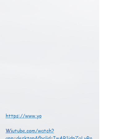
https://www.yo
Wi
utube.com/watch?
app=desktop&fbclid=IwAR1idpZgLyRo