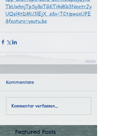
TbUwhnjTpSglbiTGKTi4dKb3NeetrJy
UQsl4tDMU3lEjX_s&v=TCtipwcxUFE
&feature=youtu.be
Kommentare
Kommentar verfassen...
Featured Posts